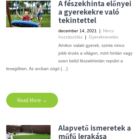
A fészekhinta előnyei
a gyerekekre való
tekintettel
december 14, 2021
|
Nincs
hozzászólás
|
Gyereknevelés
Amikor valaki gyerek, szinte nincs
jobb érzés a világon, mint hintán vagy
ezen belül fészekhintán repülni a
levegőben. Az arcban zúgó […]
Read More →
Alapvető ismeretek a
műfű lerakása