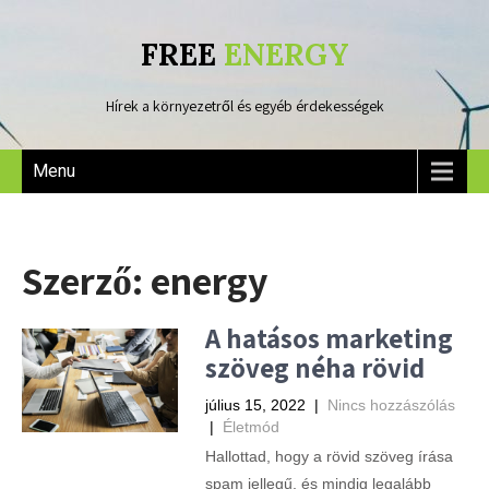
FREE
ENERGY
Hírek a környezetről és egyéb érdekességek
Menu
Szerző:
energy
A hatásos marketing
szöveg néha rövid
július 15, 2022
|
Nincs hozzászólás
|
Életmód
Hallottad, hogy a rövid szöveg írása
spam jellegű, és mindig legalább