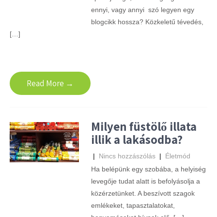
ennyi, vagy annyi szó legyen egy
blogcikk hossza? Közkeletű tévedés,
[…]
Read More →
Milyen füstölő illata
illik a lakásodba?
|
Nincs hozzászólás
|
Életmód
Ha belépünk egy szobába, a helyiség
levegője tudat alatt is befolyásolja a
közérzetünket. A beszívott szagok
emlékeket, tapasztalatokat,