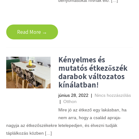
benyomásokat hívnak elő. […]
Read More →
Kényelmes és
mutatós étkezőszék
darabok változatos
kínálatban!
június 28, 2022
|
Nincs hozzászólás
|
Otthon
Mire jó az étkező egy lakásban, ha
nem arra, hogy a család apraja-
nagyja az étkezőszékekre letelepedjen, és élvezni tudják
táplálkozás közben […]