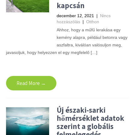
kapcsán
december 12, 2021
|
Nincs
hozzászólás
|
Otthon
Ahhoz, hogy a műfű lerakása egy
kemény alapra, például betonra vagy
aszfaltra, kiválóan valósuljon meg,
javasoljuk, hogy helyezzen el egy megfelelő […]
Read More →
Új északi-sarki
hőmérséklet adatok
szerint a globális
felmelegedés