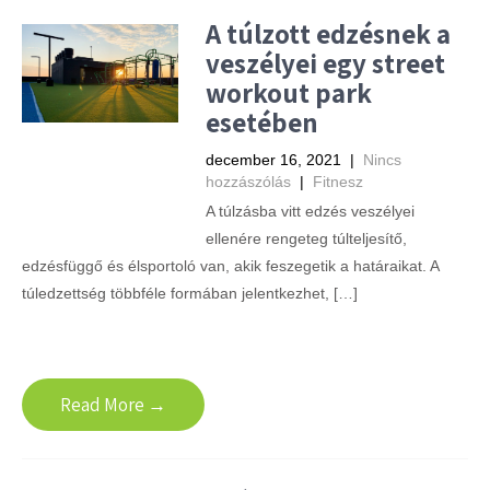
A túlzott edzésnek a
veszélyei egy street
workout park
esetében
december 16, 2021
|
Nincs
hozzászólás
|
Fitnesz
A túlzásba vitt edzés veszélyei
ellenére rengeteg túlteljesítő,
edzésfüggő és élsportoló van, akik feszegetik a határaikat. A
túledzettség többféle formában jelentkezhet, […]
Read More →