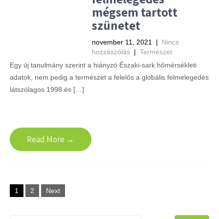
mégsem tartott
szünetet
november 11, 2021
|
Nincs
hozzászólás
|
Természet
Egy új tanulmány szerint a hiányzó Északi-sark hőmérsékleti
adatok, nem pedig a természet a felelős a globális felmelegedés
látszólagos 1998 és […]
Read More →
Posts
1
2
Next
navigation