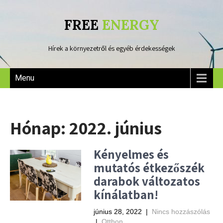
FREE
ENERGY
Hírek a környezetről és egyéb érdekességek
Menu
Hónap:
2022. június
Kényelmes és
mutatós étkezőszék
darabok változatos
kínálatban!
június 28, 2022
|
Nincs hozzászólás
|
Otthon