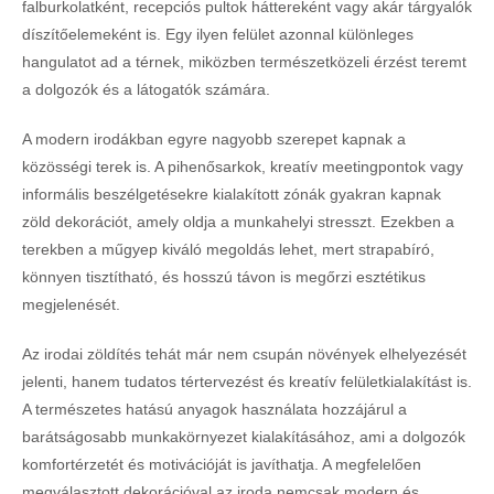
falburkolatként, recepciós pultok háttereként vagy akár tárgyalók
díszítőelemeként is. Egy ilyen felület azonnal különleges
hangulatot ad a térnek, miközben természetközeli érzést teremt
a dolgozók és a látogatók számára.
A modern irodákban egyre nagyobb szerepet kapnak a
közösségi terek is. A pihenősarkok, kreatív meetingpontok vagy
informális beszélgetésekre kialakított zónák gyakran kapnak
zöld dekorációt, amely oldja a munkahelyi stresszt. Ezekben a
terekben a műgyep kiváló megoldás lehet, mert strapabíró,
könnyen tisztítható, és hosszú távon is megőrzi esztétikus
megjelenését.
Az irodai zöldítés tehát már nem csupán növények elhelyezését
jelenti, hanem tudatos tértervezést és kreatív felületkialakítást is.
A természetes hatású anyagok használata hozzájárul a
barátságosabb munkakörnyezet kialakításához, ami a dolgozók
komfortérzetét és motivációját is javíthatja. A megfelelően
megválasztott dekorációval az iroda nemcsak modern és