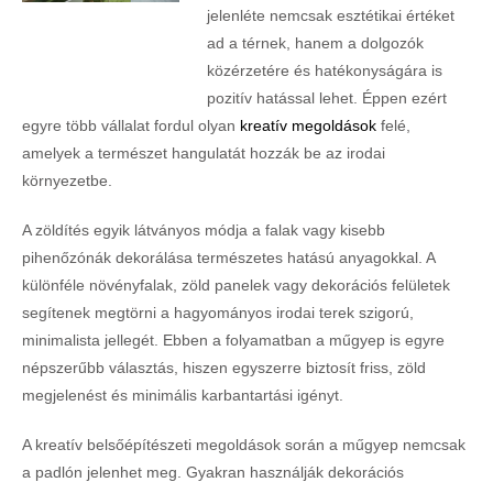
jelenléte nemcsak esztétikai értéket
ad a térnek, hanem a dolgozók
közérzetére és hatékonyságára is
pozitív hatással lehet. Éppen ezért
egyre több vállalat fordul olyan
kreatív megoldások
felé,
amelyek a természet hangulatát hozzák be az irodai
környezetbe.
A zöldítés egyik látványos módja a falak vagy kisebb
pihenőzónák dekorálása természetes hatású anyagokkal. A
különféle növényfalak, zöld panelek vagy dekorációs felületek
segítenek megtörni a hagyományos irodai terek szigorú,
minimalista jellegét. Ebben a folyamatban a műgyep is egyre
népszerűbb választás, hiszen egyszerre biztosít friss, zöld
megjelenést és minimális karbantartási igényt.
A kreatív belsőépítészeti megoldások során a műgyep nemcsak
a padlón jelenhet meg. Gyakran használják dekorációs