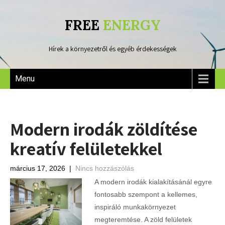
FREE
ENERGY
Hírek a környezetről és egyéb érdekességek
Menu
Modern irodák zöldítése
kreatív felületekkel
március 17, 2026
|
Nincs hozzászólás
A modern irodák kialakításánál egyre
fontosabb szempont a kellemes,
inspiráló munkakörnyezet
megteremtése. A zöld felületek