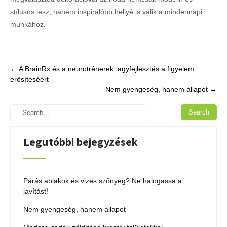
stílusos lesz, hanem inspirálóbb hellyé is válik a mindennapi
munkához.
Post
←
A BrainRx és a neurotrénerek: agyfejlesztés a figyelem
erősítéséért
navigation
Nem gyengeség, hanem állapot
→
Legutóbbi bejegyzések
Párás ablakok és vizes szőnyeg? Ne halogassa a
javítást!
Nem gyengeség, hanem állapot