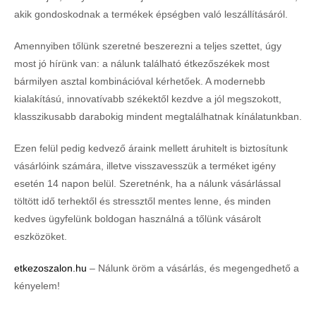
akik gondoskodnak a termékek épségben való leszállításáról.
Amennyiben tőlünk szeretné beszerezni a teljes szettet, úgy
most jó hírünk van: a nálunk található étkezőszékek most
bármilyen asztal kombinációval kérhetőek. A modernebb
kialakítású, innovatívabb székektől kezdve a jól megszokott,
klasszikusabb darabokig mindent megtalálhatnak kínálatunkban.
Ezen felül pedig kedvező áraink mellett áruhitelt is biztosítunk
vásárlóink számára, illetve visszavesszük a terméket igény
esetén 14 napon belül. Szeretnénk, ha a nálunk vásárlással
töltött idő terhektől és stressztől mentes lenne, és minden
kedves ügyfelünk boldogan használná a tőlünk vásárolt
eszközöket.
etkezoszalon.hu
– Nálunk öröm a vásárlás, és megengedhető a
kényelem!