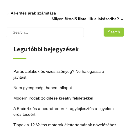
Post
←
A kerítés árak számítása
Milyen füstölő illata illik a lakásodba?
→
navigation
Legutóbbi bejegyzések
Párás ablakok és vizes szőnyeg? Ne halogassa a
javítást!
Nem gyengeség, hanem állapot
Modern irodák zöldítése kreatív felületekkel
A BrainRx és a neurotrénerek: agyfejlesztés a figyelem
erősítéséért
Tippek a 12 Voltos motorok élettartamának növeléséhez