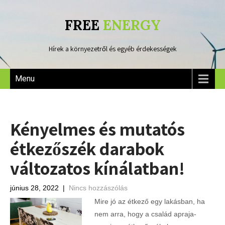
FREE
ENERGY
Hírek a környezetről és egyéb érdekességek
Menu
Kényelmes és mutatós
étkezőszék darabok
változatos kínálatban!
június 28, 2022
|
Nincs hozzászólás
Mire jó az étkező egy lakásban, ha
nem arra, hogy a család apraja-