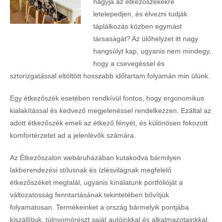
nagyja az étkezőszékekre
letelepedjen, és élvezni tudják
táplálkozás közben egymást
társaságát? Az ülőhelyzet itt nagy
hangsúlyt kap, ugyanis nem mindegy,
hogy a csevegéssel és
sztorizgatással eltöltött hosszabb időtartam folyamán min ülünk.
Egy étkezőszék esetében rendkívül fontos, hogy ergonomikus
kialakítással és kedvező megjelenéssel rendelkezzen. Ezáltal az
adott étkezőszék emeli az étkező fényét, és különösen fokozott
komfortérzetet ad a jelenlévők számára.
Az Étkezőszalon webáruházában kutakodva bármilyen
lakberendezési stílusnak és ízlésvilágnak megfelelő
étkezőszéket megtalál, ugyanis kínálatunk portfólióját a
változatosság fenntartásának tekintetében bővítjük
folyamatosan. Termékeinket a ország bármelyik pontjába
kiszállítjuk, túlnyomórészt saját autóinkkal és alkalmazotainkkal,