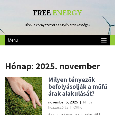
FREE
ENERGY
Hírek a környezetről és egyéb érdekességek
Menu
Hónap:
2025. november
Milyen tényezők
befolyásolják a műfű
árak alakulását?
november 5, 2025
|
Nincs
hozzászólás
|
Otthon
A gondozásmentes, mindig zöld