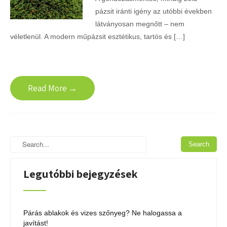
pázsit iránti igény az utóbbi években
látványosan megnőtt – nem
véletlenül. A modern műpázsit esztétikus, tartós és […]
Read More →
Legutóbbi bejegyzések
Párás ablakok és vizes szőnyeg? Ne halogassa a
javítást!