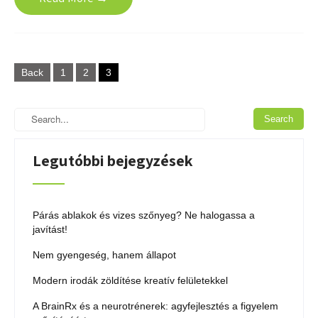
Bejegyzések
Back
1
2
3
lapozása
Legutóbbi bejegyzések
Párás ablakok és vizes szőnyeg? Ne halogassa a
javítást!
Nem gyengeség, hanem állapot
Modern irodák zöldítése kreatív felületekkel
A BrainRx és a neurotrénerek: agyfejlesztés a figyelem