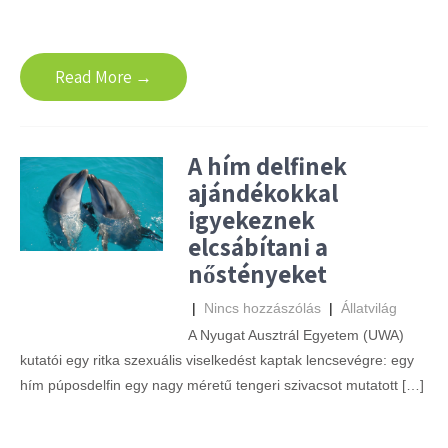
Read More →
A hím delfinek
ajándékokkal
igyekeznek
elcsábítani a
nőstényeket
|
Nincs hozzászólás
|
Állatvilág
A Nyugat Ausztrál Egyetem (UWA)
kutatói egy ritka szexuális viselkedést kaptak lencsevégre: egy
hím púposdelfin egy nagy méretű tengeri szivacsot mutatott […]