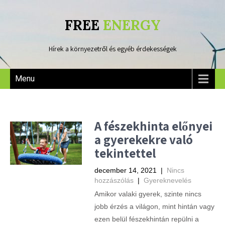
FREE
ENERGY
Hírek a környezetről és egyéb érdekességek
Menu
A fészekhinta előnyei
a gyerekekre való
tekintettel
december 14, 2021
|
Nincs
hozzászólás
|
Gyereknevelés
Amikor valaki gyerek, szinte nincs
jobb érzés a világon, mint hintán vagy
ezen belül fészekhintán repülni a