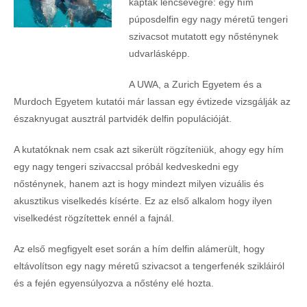
kaptak lencsevégre: egy hím
púposdelfin egy nagy méretű tengeri
szivacsot mutatott egy nősténynek
udvarlásképp.
A UWA, a Zurich Egyetem és a
Murdoch Egyetem kutatói már lassan egy évtizede vizsgálják az
északnyugat ausztrál partvidék delfin populációját.
A kutatóknak nem csak azt sikerült rögzíteniük, ahogy egy hím
egy nagy tengeri szivaccsal próbál kedveskedni egy
nősténynek, hanem azt is hogy mindezt milyen vizuális és
akusztikus viselkedés kísérte. Ez az első alkalom hogy ilyen
viselkedést rögzítettek ennél a fajnál.
Az első megfigyelt eset során a hím delfin alámerült, hogy
eltávolítson egy nagy méretű szivacsot a tengerfenék szikláiról
és a fején egyensúlyozva a nőstény elé hozta.