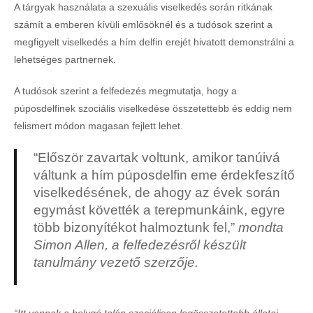
A tárgyak használata a szexuális viselkedés során ritkának
számít a emberen kívüli emlősöknél és a tudósok szerint a
megfigyelt viselkedés a hím delfin erejét hivatott demonstrálni a
lehetséges partnernek.
A tudósok szerint a felfedezés megmutatja, hogy a
púposdelfinek szociális viselkedése összetettebb és eddig nem
felismert módon magasan fejlett lehet.
“Először zavartak voltunk, amikor tanúivá
váltunk a hím púposdelfin eme érdekfeszítő
viselkedésének, de ahogy az évek során
egymást követték a terepmunkáink, egyre
több bizonyítékot halmoztunk fel,”
mondta
Simon Allen, a felfedezésről készült
tanulmány vezető szerzője.