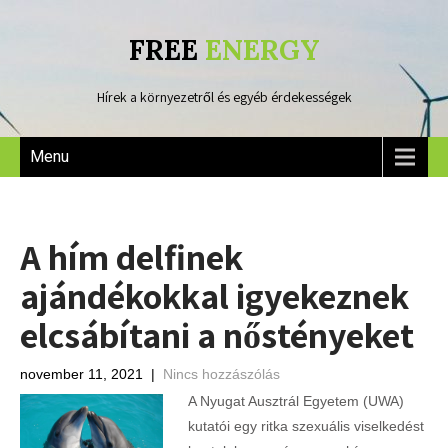
FREE
ENERGY
Hírek a környezetről és egyéb érdekességek
Menu
A hím delfinek
ajándékokkal igyekeznek
elcsábítani a nőstényeket
november 11, 2021
|
Nincs hozzászólás
A Nyugat Ausztrál Egyetem (UWA)
kutatói egy ritka szexuális viselkedést