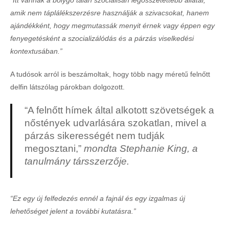
“Itt vannak a bolygó talán szociálisan legösszetettebb állatai,
amik nem táplálékszerzésre használják a szivacsokat, hanem
ajándékként, hogy megmutassák menyit érnek vagy éppen egy
fenyegetésként a szocializálódás és a párzás viselkedési
kontextusában.”
A tudósok arról is beszámoltak, hogy több nagy méretű felnőtt
delfin látszólag párokban dolgozott.
“A felnőtt hímek által alkotott szövetségek a
nőstények udvarlására szokatlan, mivel a
párzás sikerességét nem tudják
megosztani,”
mondta Stephanie King, a
tanulmány társszerzője.
“Ez egy új felfedezés ennél a fajnál és egy izgalmas új
lehetőséget jelent a további kutatásra.”