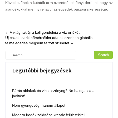
Következőnek a kutatók arra szeretnének fényt deríteni, hogy az
ajándékokkal mennyire javul az egyedek párzási sikeressége.
Post
←
A világnak újra kell gondolnia a víz értékét
Új északi-sarki hőmérséklet adatok szerint a globális
navigation
felmelegedés mégsem tartott szünetet
→
Legutóbbi bejegyzések
Párás ablakok és vizes szőnyeg? Ne halogassa a
javítást!
Nem gyengeség, hanem állapot
Modern irodák zöldítése kreatív felületekkel