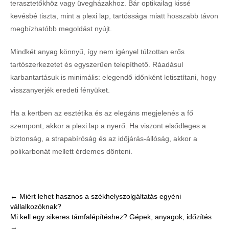
terasztetőkhöz vagy üvegházakhoz. Bár optikailag kissé
kevésbé tiszta, mint a plexi lap, tartóssága miatt hosszabb távon
megbízhatóbb megoldást nyújt.
Mindkét anyag könnyű, így nem igényel túlzottan erős
tartószerkezetet és egyszerűen telepíthető. Ráadásul
karbantartásuk is minimális: elegendő időnként letisztítani, hogy
visszanyerjék eredeti fényüket.
Ha a kertben az esztétika és az elegáns megjelenés a fő
szempont, akkor a plexi lap a nyerő. Ha viszont elsődleges a
biztonság, a strapabíróság és az időjárás-állóság, akkor a
polikarbonát mellett érdemes dönteni.
Post
←
Miért lehet hasznos a székhelyszolgáltatás egyéni
vállalkozóknak?
navigation
Mi kell egy sikeres támfalépítéshez? Gépek, anyagok, időzítés
→