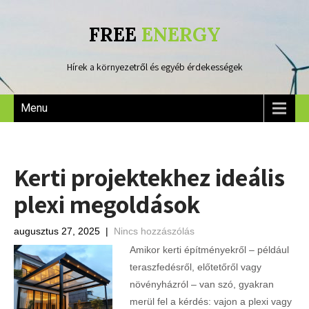
FREE
ENERGY
Hírek a környezetről és egyéb érdekességek
Menu
Kerti projektekhez ideális
plexi megoldások
augusztus 27, 2025
|
Nincs hozzászólás
Amikor kerti építményekről – például
teraszfedésről, előtetőről vagy
növényházról – van szó, gyakran
merül fel a kérdés: vajon a plexi vagy