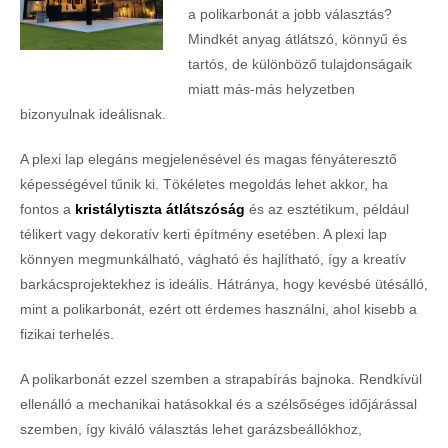
a polikarbonát a jobb választás?
Mindkét anyag átlátszó, könnyű és
tartós, de különböző tulajdonságaik
miatt más-más helyzetben
bizonyulnak ideálisnak.
A plexi lap elegáns megjelenésével és magas fényáteresztő
képességével tűnik ki. Tökéletes megoldás lehet akkor, ha
fontos a
kristálytiszta átlátszóság
és az esztétikum, például
télikert vagy dekoratív kerti építmény esetében. A plexi lap
könnyen megmunkálható, vágható és hajlítható, így a kreatív
barkácsprojektekhez is ideális. Hátránya, hogy kevésbé ütésálló,
mint a polikarbonát, ezért ott érdemes használni, ahol kisebb a
fizikai terhelés.
A polikarbonát ezzel szemben a strapabírás bajnoka. Rendkívül
ellenálló a mechanikai hatásokkal és a szélsőséges időjárással
szemben, így kiváló választás lehet garázsbeállókhoz,